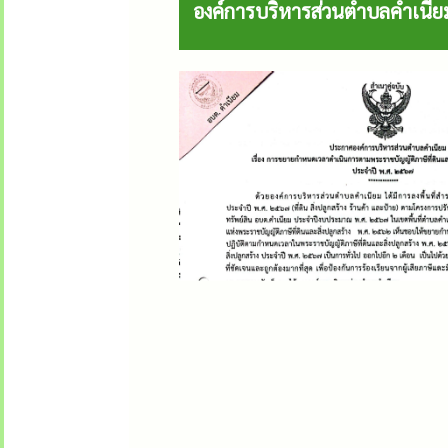
องค์การบริหารส่วนตำบลคำเนีย